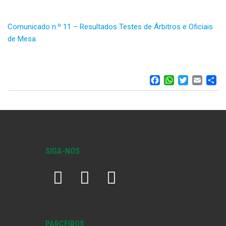
Comunicado n.º 11 – Resultados Testes de Árbitros e Oficiais
de Mesa
FACEBOO
WHATS
TWIT
EM
S
SIGA-NOS
PARCEIROS