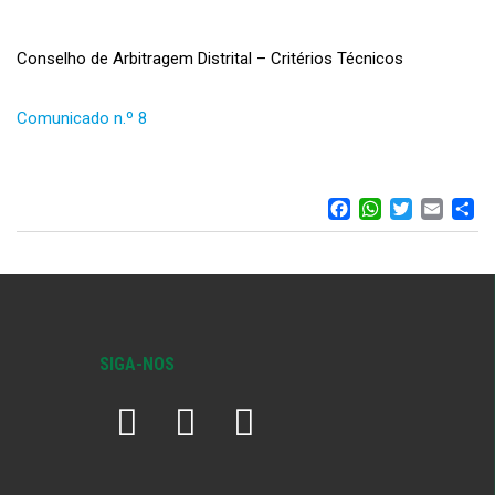
Conselho de Arbitragem Distrital – Critérios Técnicos
Comunicado n.º 8
FACEBOO
WHATS
TWIT
EM
S
SIGA-NOS