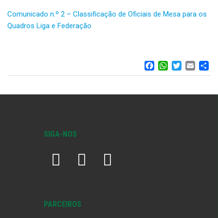
Comunicado n.º 2 – Classificação de Oficiais de Mesa para os
Quadros Liga e Federação
FACEBOO
WHATS
TWIT
EM
S
SIGA-NOS
PARCEIROS