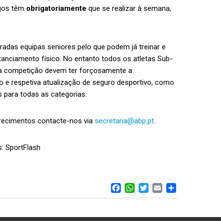
ogos têm
obrigatoriamente
que se realizar à semana,
adas equipas seniores pelo que podem já treinar e
tanciamento físico. No entanto todos os atletas Sub-
ta competição devem ter forçosamente a
ão e respetiva atualização de seguro desportivo, como
 para todas as categorias.
recimentos contacte-nos via
secretaria@abp.pt
.
s: SportFlash
FACEBOOK
WHATSAPP
TWITTER
EMAIL
SHARE