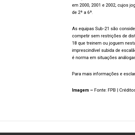
em 2000, 2001 e 2002, cujos j
de 2ª a 6ª.
As equipas Sub-21 são consider
competir sem restrições de dis
18 que treinem ou joguem nes
imprescindível subida de escal
é norma em situações análogas
Para mais informações e escla
Imagem –
Fonte: FPB | Crédito