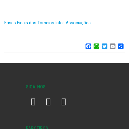
Fases Finais dos Torneios Inter-Associações
FACEBOO
WHATS
TWIT
EM
S
SIGA-NOS
PARCEIROS