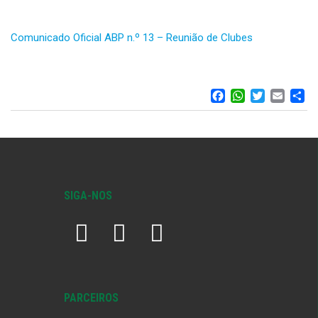
Comunicado Oficial ABP n.º 13 – Reunião de Clubes
FACEBOO
WHATS
TWIT
EM
S
SIGA-NOS
PARCEIROS