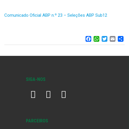
Comunicado Oficial ABP n.º 23 – Seleções ABP Sub12
FACEBOO
WHATS
TWIT
EM
S
SIGA-NOS
PARCEIROS