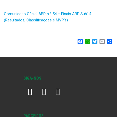
Comunicado Oficial ABP n.º 54 – Finais ABP Sub14
(Resultados, Classificações e MVP’s)
FACEBOO
WHATS
TWIT
EM
S
SIGA-NOS
PARCEIROS