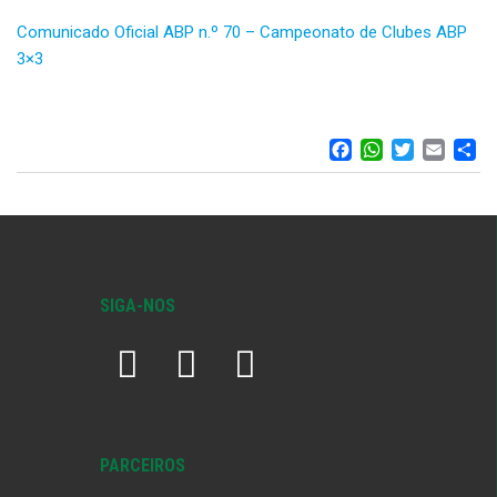
Comunicado Oficial ABP n.º 70 – Campeonato de Clubes ABP
3×3
FACEBOO
WHATS
TWIT
EM
S
SIGA-NOS
PARCEIROS