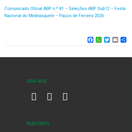
Comunicado Oficial ABP n.º 81 – Seleções ABP Sub12 – Festa
Nacional do Minibasquete – Paços de Ferreira 2026
FACEBOO
WHATS
TWIT
EM
S
SIGA-NOS
PARCEIROS