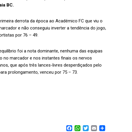
aia BC.
rimeira derrota da época ao Académico FC que viu o
rcador e não conseguiu inverter a tendência do jogo,
rtistas por 76 – 49.
equilíbrio foi a nota dominante, nenhuma das equipas
vo no marcador e nos instantes finais os nervos
nos, que após três lances-livres desperdiçados pelo
para prolongamento, venceu por 75 – 73.
FACEBOOK
WHATSAPP
TWITTER
EMAIL
SHARE