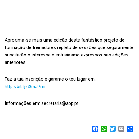
Aproxima-se mais uma edição deste fantástico projeto de
formação de treinadores repleto de sessões que seguramente
suscitarão o interesse e entusiasmo expressos nas edições
anteriores.
Faz a tua inscrição e garante o teu lugar em:
http://bit.ly/36nJPmi
Informações em: secretaria@abp.pt
FACEBOO
WHATS
TWIT
EM
S