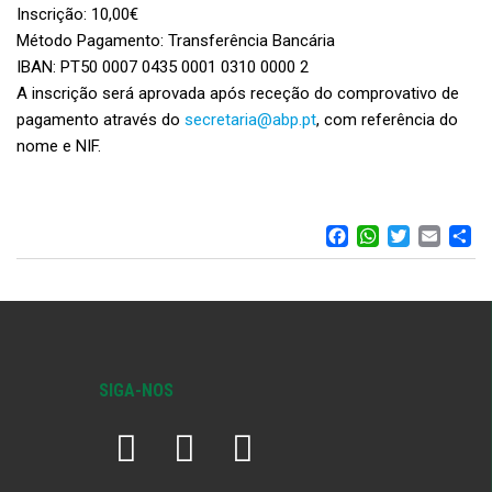
Inscrição: 10,00€
Método Pagamento: Transferência Bancária
IBAN: PT50 0007 0435 0001 0310 0000 2
A inscrição será aprovada após receção do comprovativo de
pagamento através do
secretaria@abp.pt
, com referência do
nome e NIF.
FACEBOO
WHATS
TWIT
EM
S
SIGA-NOS