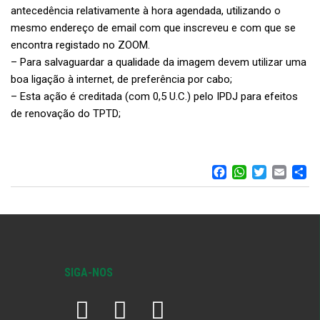
antecedência relativamente à hora agendada, utilizando o
mesmo endereço de email com que inscreveu e com que se
encontra registado no ZOOM.
– Para salvaguardar a qualidade da imagem devem utilizar uma
boa ligação à internet, de preferência por cabo;
– Esta ação é creditada (com 0,5 U.C.) pelo IPDJ para efeitos
de renovação do TPTD;
FACEBOO
WHATS
TWIT
EM
S
SIGA-NOS