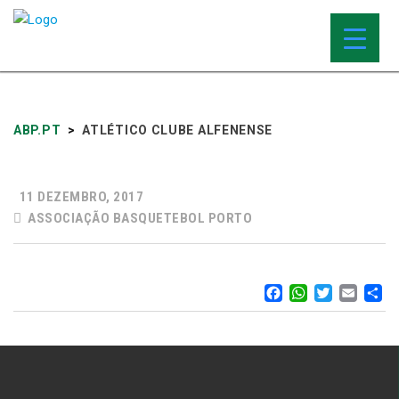
ABP.PT
>
ATLÉTICO CLUBE ALFENENSE
11 DEZEMBRO, 2017
ASSOCIAÇÃO BASQUETEBOL PORTO
FACEBOO
WHATS
TWIT
EM
S