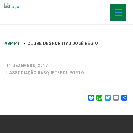
ABP.PT
>
CLUBE DESPORTIVO JOSÉ RÉGIO
11 DEZEMBRO, 2017
ASSOCIAÇÃO BASQUETEBOL PORTO
FACEBOO
WHATS
TWIT
EM
S