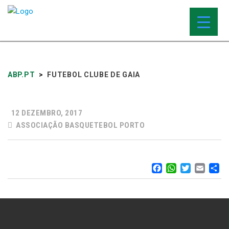
ABP.PT
>
FUTEBOL CLUBE DE GAIA
12 DEZEMBRO, 2017
ASSOCIAÇÃO BASQUETEBOL PORTO
FACEBOO
WHATS
TWIT
EM
S