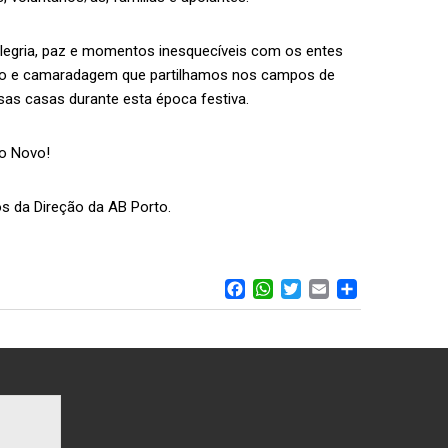
legria, paz e momentos inesquecíveis com os entes
nião e camaradagem que partilhamos nos campos de
as casas durante esta época festiva.
o Novo!
 da Direção da AB Porto.
FACEBOOK
WHATSAPP
TWITTER
EMAIL
SHARE