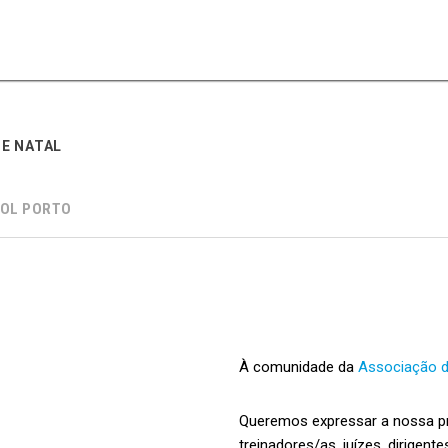
E NATAL
OL PORTO
À comunidade da
Associação d
Queremos expressar a nossa pr
treinadores/as, juízes, dirigente