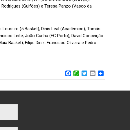
ta Rodrigues (Guifões) e Teresa Panzo (Vasco da
 Loureiro (5 Basket), Dinis Leal (Académico), Tomás
ancisco Leite, João Cunha (FC Porto), David Conceição
aia Basket), Filipe Diniz, Francisco Oliveira e Pedro
FACEBOOK
WHATSAPP
TWITTER
EMAIL
SHARE