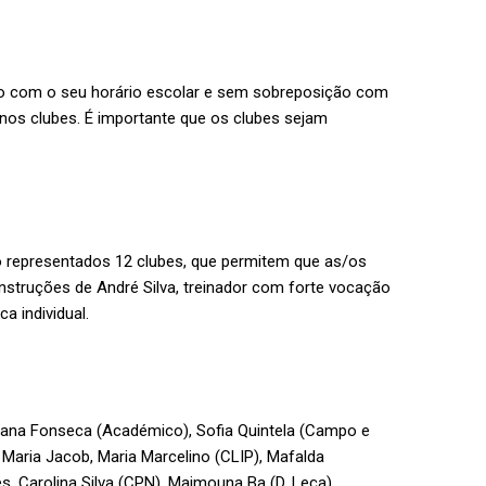
do com o seu horário escolar e sem sobreposição com
 nos clubes. É importante que os clubes sejam
o representados 12 clubes, que permitem que as/os
instruções de André Silva, treinador com forte vocação
ca individual.
oana Fonseca (Académico), Sofia Quintela (Campo e
Maria Jacob, Maria Marcelino (CLIP), Mafalda
, Carolina Silva (CPN), Maimouna Ba (D. Leça),