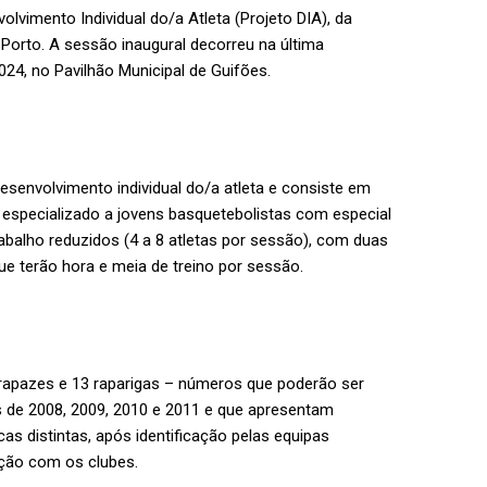
lvimento Individual do/a Atleta (Projeto DIA), da
orto. A sessão inaugural decorreu na última
2024, no Pavilhão Municipal de Guifões.
esenvolvimento individual do/a atleta e consiste em
pecializado a jovens basquetebolistas com especial
rabalho reduzidos (4 a 8 atletas por sessão), com duas
ue terão hora e meia de treino por sessão.
 rapazes e 13 raparigas – números que poderão ser
s de 2008, 2009, 2010 e 2011 e que apresentam
icas distintas, após identificação pelas equipas
ação com os clubes.