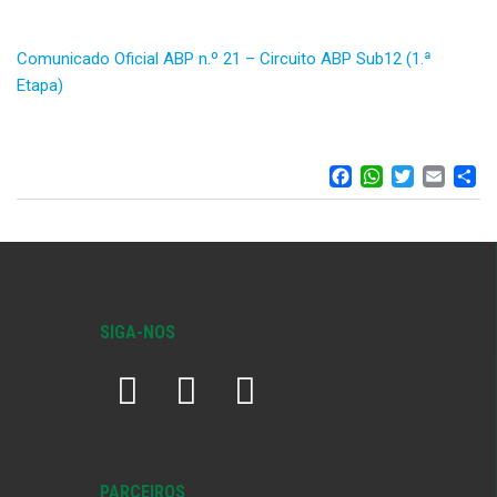
Comunicado Oficial ABP n.º 21 – Circuito ABP Sub12 (1.ª
Etapa)
FACEBOO
WHATS
TWIT
EM
S
SIGA-NOS
PARCEIROS