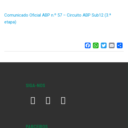
Comunicado Oficial ABP n.º 57 – Circuito ABP Sub12 (3.ª
etapa)
FACEBOO
WHATS
TWIT
EM
S
SIGA-NOS
PARCEIROS